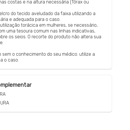
nas costas e na altura necessária (Tórax ou
velcro do tecido aveludado da faixa utilizando a
ria e adequada para o caso.
utilização torácica em mulheres, se necessário,
com uma tesoura comum nas linhas indicativas,
bre os seios. O recorte do produto não altera sua
e.
to sem o conhecimento do seu médico. utilize a
a o caso.
omplementar
URA
GURA