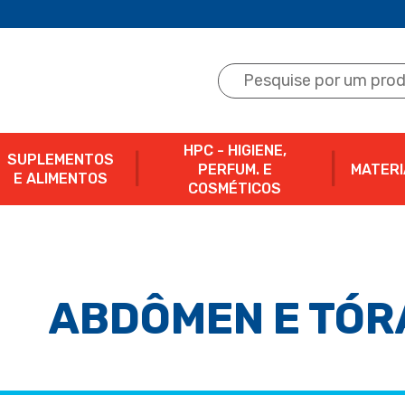
HPC - HIGIENE,
SUPLEMENTOS
PERFUM. E
MATERI
E ALIMENTOS
COSMÉTICOS
ABDÔMEN E TÓR