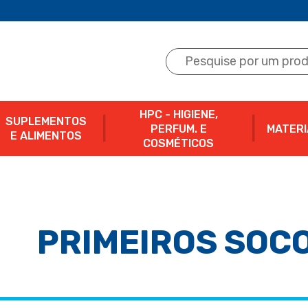
HPC - HIGIENE,
SUPLEMENTOS
PERFUM. E
MATERI
E ALIMENTOS
COSMÉTICOS
PRIMEIROS SOC