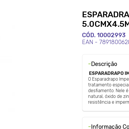
ESPARADRA
5.0CMX4.5
CÓD. 10002993
EAN - 789180062
-
Descrição
ESPARADRAPO IM
O Esparadrapo Impe
tratamento especial
desfiamento. Nele 
natural, óxido de zin
resistência e imper
-
Informação C