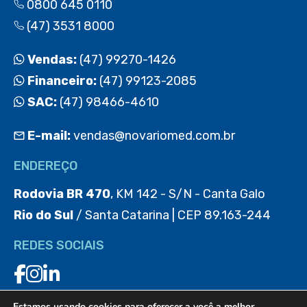
0800 645 0110
(47) 3531 8000
Vendas:
(47) 99270-1426
Financeiro:
(47) 99123-2085
SAC:
(47) 98466-4610
E-mail:
vendas@novariomed.com.br
ENDEREÇO
Rodovia BR 470
, KM 142 - S/N - Canta Galo
Rio do Sul
/ Santa Catarina | CEP 89.163-244
REDES SOCIAIS
Estamos usando cookies para oferecer a você a melhor