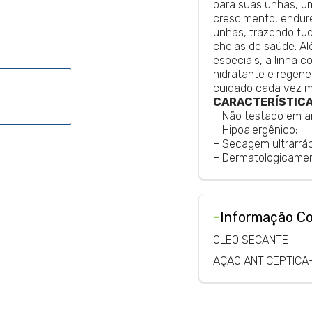
para suas unhas, um
crescimento, endur
unhas, trazendo tud
cheias de saúde. Al
especiais, a linha 
hidratante e regene
cuidado cada vez m
CARACTERÍSTIC
– Não testado em a
– Hipoalergênico;
– Secagem ultrarráp
– Dermatologicamen
-
Informação C
OLEO SECANTE
AÇAO ANTICEPTICA