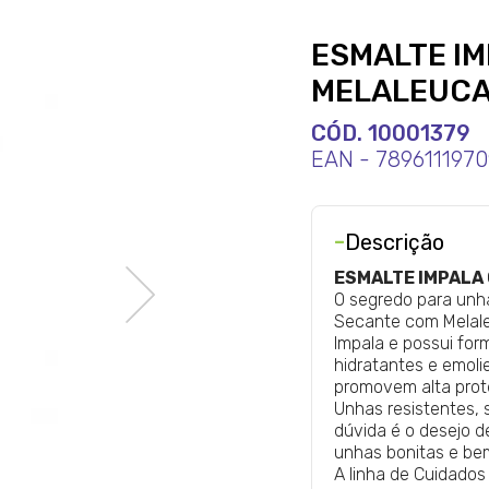
ESMALTE I
MELALEUCA
CÓD. 10001379
EAN - 789611197
-
Descrição
ESMALTE IMPALA
O segredo para unh
Secante
com
Mela
Impala
e possui for
hidratantes e emoli
promovem alta prot
Unhas resistentes,
dúvida é o desejo 
unhas bonitas e be
A linha de Cuidados