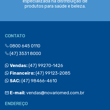
especializada na distribuição de
produtos para saúde e beleza.
CONTATO
0800 645 0110
(47) 3531 8000
Vendas:
(47) 99270-1426
Financeiro:
(47) 99123-2085
SAC:
(47) 98466-4610
E-mail:
vendas@novariomed.com.br
ENDEREÇO