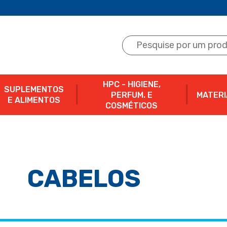
HPC - HIGIENE,
SUPLEMENTOS
PERFUM. E
MATERI
E ALIMENTOS
COSMÉTICOS
CABELOS