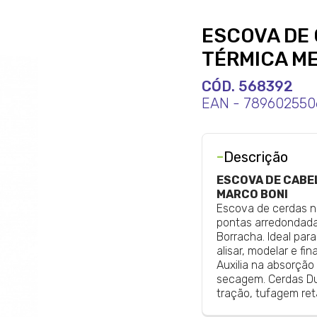
ESCOVA DE
TÉRMICA ME
CÓD. 568392
EAN - 789602550
-
Descrição
ESCOVA DE CABE
MARCO BONI
Escova de cerdas na
pontas arredondada
Borracha. Ideal para
alisar, modelar e fi
Auxilia na absorção
secagem. Cerdas Dup
tração, tufagem ret