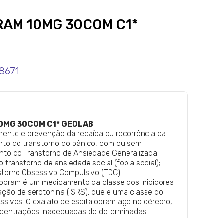
RAM 10MG 30COM C1*
8671
0MG 30COM C1* GEOLAB
mento e prevenção da recaída ou recorrência da
nto do transtorno do pânico, com ou sem
ento do Transtorno de Ansiedade Generalizada
 transtorno de ansiedade social (fobia social);
storno Obsessivo Compulsivo (TOC).
lopram é um medicamento da classe dos inibidores
ação de serotonina (ISRS), que é uma classe do
ssivos. O oxalato de escitalopram age no cérebro,
ncentrações inadequadas de determinadas