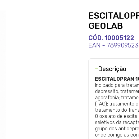
ESCITALOP
GEOLAB
CÓD. 10005122
EAN - 789909523
-
Descrição
ESCITALOPRAM 1
Indicado para trata
depressão; tratame
agorafobia; tratam
(TAG); tratamento do
tratamento do Tran
O oxalato de escita
seletivos da recapt
grupo dos antidepre
onde corrige as co