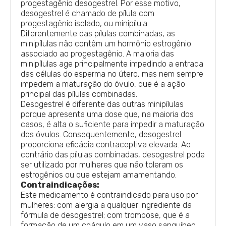
progestagênio desogestrel. Por esse motivo,
desogestrel é chamado de pílula com
progestagênio isolado, ou minipílula.
Diferentemente das pílulas combinadas, as
minipílulas não contêm um hormônio estrogênio
associado ao progestagênio. A maioria das
minipílulas age principalmente impedindo a entrada
das células do esperma no útero, mas nem sempre
impedem a maturação do óvulo, que é a ação
principal das pílulas combinadas.
Desogestrel é diferente das outras minipílulas
porque apresenta uma dose que, na maioria dos
casos, é alta o suficiente para impedir a maturação
dos óvulos. Consequentemente, desogestrel
proporciona eficácia contraceptiva elevada. Ao
contrário das pílulas combinadas, desogestrel pode
ser utilizado por mulheres que não toleram os
estrogênios ou que estejam amamentando.
Contraindicações:
Este medicamento é contraindicado para uso por
mulheres: com alergia a qualquer ingrediente da
fórmula de desogestrel; com trombose, que é a
formação de um coágulo em um vaso sanguíneo