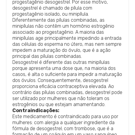
progestagênio desogestrel. Por esse motivo,
desogestrel é chamado de pílula com
progestagênio isolado, ou minipílula.
Diferentemente das pílulas combinadas, as
minipílulas não contêm um hormônio estrogênio
associado ao progestagênio. A maioria das
minipílulas age principalmente impedindo a entrada
das células do esperma no útero, mas nem sempre
impedem a maturação do óvulo, que é a ação
principal das pílulas combinadas.
Desogestrel é diferente das outras minipílulas
porque apresenta uma dose que, na maioria dos
casos, é alta o suficiente para impedir a maturação
dos óvulos. Consequentemente, desogestrel
proporciona eficácia contraceptiva elevada. Ao
contrário das pílulas combinadas, desogestrel pode
ser utilizado por mulheres que não toleram os
estrogênios ou que estejam amamentando.
Contraindicações:
Este medicamento é contraindicado para uso por
mulheres: com alergia a qualquer ingrediente da
fórmula de desogestrel; com trombose, que é a
formação de um coágulo em um vaso sanguíneo