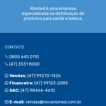
Riomed é uma empresa
especializada na distribuição de
produtos para saúde e beleza.
CONTATO
0800 645 0110
(47) 3531 8000
Vendas:
(47) 99270-1426
Financeiro:
(47) 99123-2085
SAC:
(47) 98466-4610
E-mail:
vendas@novariomed.com.br