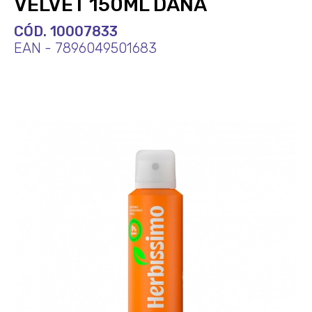
VELVET 150ML DANA
CÓD. 10007833
EAN - 7896049501683