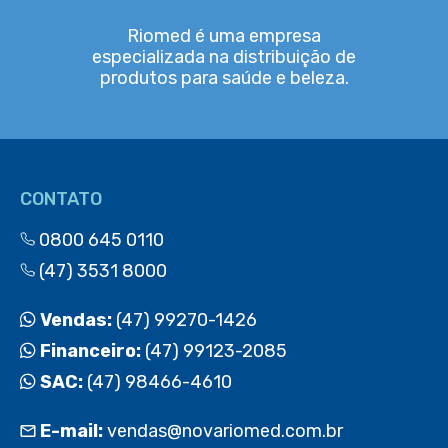
Riomed é uma empresa
especializada na distribuição de
produtos para saúde e beleza.
CONTATO
0800 645 0110
(47) 3531 8000
Vendas:
(47) 99270-1426
Financeiro:
(47) 99123-2085
SAC:
(47) 98466-4610
E-mail:
vendas@novariomed.com.br