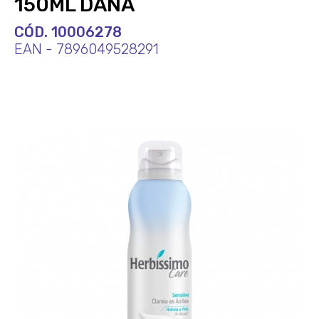
150ML DANA
CÓD. 10006278
EAN - 7896049528291