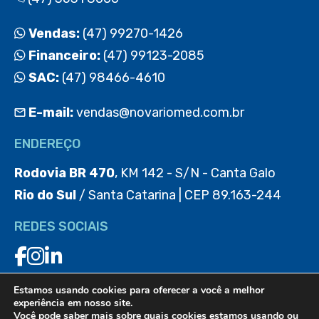
Vendas:
(47) 99270-1426
Financeiro:
(47) 99123-2085
SAC:
(47) 98466-4610
E-mail:
vendas@novariomed.com.br
ENDEREÇO
Rodovia BR 470
, KM 142 - S/N - Canta Galo
Rio do Sul
/ Santa Catarina | CEP 89.163-244
REDES SOCIAIS
Estamos usando cookies para oferecer a você a melhor
BAIXE O APP
experiência em nosso site.
Você pode saber mais sobre quais cookies estamos usando ou