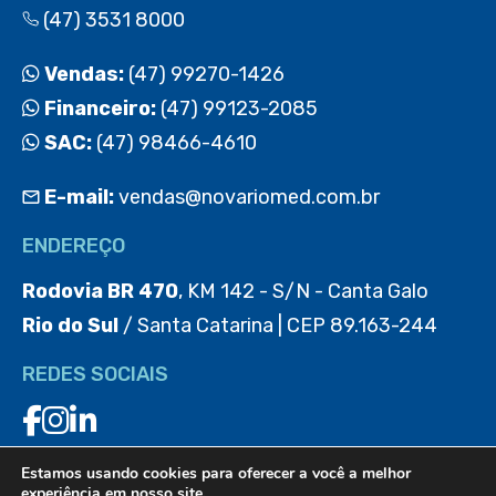
(47) 3531 8000
Vendas:
(47) 99270-1426
Financeiro:
(47) 99123-2085
SAC:
(47) 98466-4610
E-mail:
vendas@novariomed.com.br
ENDEREÇO
Rodovia BR 470
, KM 142 - S/N - Canta Galo
Rio do Sul
/ Santa Catarina | CEP 89.163-244
REDES SOCIAIS
Estamos usando cookies para oferecer a você a melhor
BAIXE O APP
experiência em nosso site.