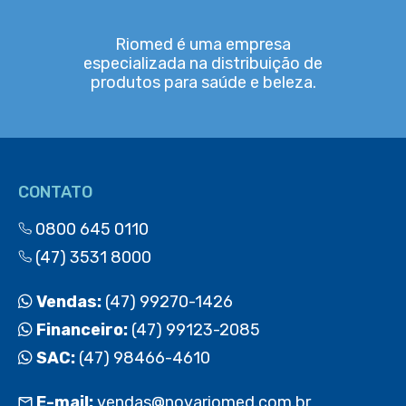
Riomed é uma empresa
especializada na distribuição de
produtos para saúde e beleza.
CONTATO
0800 645 0110
(47) 3531 8000
Vendas:
(47) 99270-1426
Financeiro:
(47) 99123-2085
SAC:
(47) 98466-4610
E-mail:
vendas@novariomed.com.br