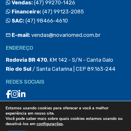
Vendas:
(47) 99270-1426
Financeiro:
(47) 99123-2085
SAC:
(47) 98466-4610
E-mail:
vendas@novariomed.com.br
ENDEREÇO
Rodovia BR 470
, KM 142 - S/N - Canta Galo
Rio do Sul
/ Santa Catarina | CEP 89.163-244
REDES SOCIAIS
Estamos usando cookies para oferecer a você a melhor
BAIXE O APP
experiência em nosso site.
Você pode saber mais sobre quais cookies estamos usando ou
desativá-los em
configurações
.