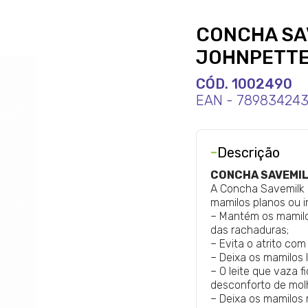
CONCHA SAV
JOHNPETT
CÓD. 1002490
EAN - 78983424
-
Descrição
CONCHA SAVEMIL
A Concha Savemilk 
mamilos planos ou in
– Mantém os mamilos
das rachaduras;
– Evita o atrito co
– Deixa os mamilos 
– O leite que vaza 
desconforto de molh
– Deixa os mamilos 