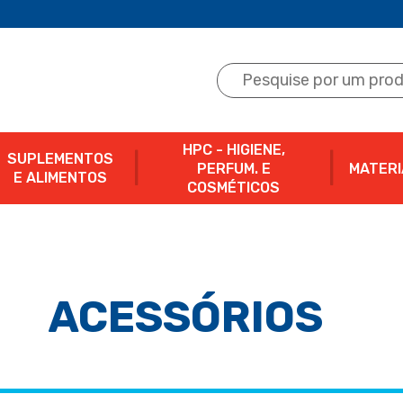
HPC - HIGIENE,
SUPLEMENTOS
PERFUM. E
MATERI
E ALIMENTOS
COSMÉTICOS
ACESSÓRIOS