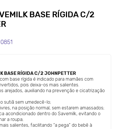
EMILK BASE RÍGIDA C/2
ER
30851
K BASE RÍGIDA C/2 JOHNPETTER
com base rígida é indicado para mamães com
vertidos, pois deixa-os mais salientes.
 arejados, auxiliando na prevenção e cicatrização
m o sutiã sem umedecê-lo;
livres, na posição normal, sem estarem amassados;
fica acondicionado dentro do Savemilk, evitando o
ar a roupa;
mais salientes, facilitando “a pega” do bebê à