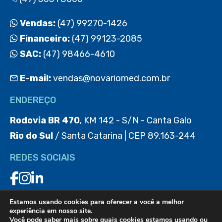
Vendas:
(47) 99270-1426
Financeiro:
(47) 99123-2085
SAC:
(47) 98466-4610
E-mail:
vendas@novariomed.com.br
ENDEREÇO
Rodovia BR 470
, KM 142 - S/N - Canta Galo
Rio do Sul
/ Santa Catarina | CEP 89.163-244
REDES SOCIAIS
Estamos usando cookies para oferecer a você a melhor
BAIXE O APP
experiência em nosso site.
Você pode saber mais sobre quais cookies estamos usando ou