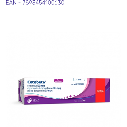
EAN - 7893454100630