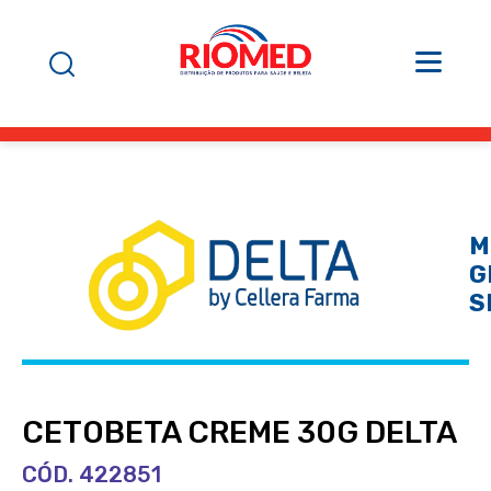
M
G
S
CETOBETA CREME 30G DELTA
CÓD. 422851