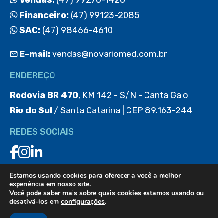
Financeiro:
(47) 99123-2085
SAC:
(47) 98466-4610
E-mail:
vendas@novariomed.com.br
ENDEREÇO
Rodovia BR 470
, KM 142 - S/N - Canta Galo
Rio do Sul
/ Santa Catarina | CEP 89.163-244
REDES SOCIAIS
Estamos usando cookies para oferecer a você a melhor
BAIXE O APP
experiência em nosso site.
Você pode saber mais sobre quais cookies estamos usando ou
desativá-los em
configurações
.