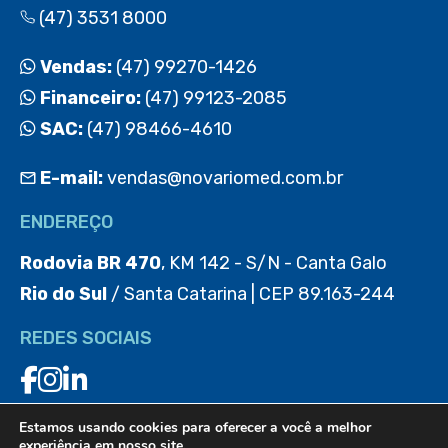
(47) 3531 8000
Vendas:
(47) 99270-1426
Financeiro:
(47) 99123-2085
SAC:
(47) 98466-4610
E-mail:
vendas@novariomed.com.br
ENDEREÇO
Rodovia BR 470
, KM 142 - S/N - Canta Galo
Rio do Sul
/ Santa Catarina | CEP 89.163-244
REDES SOCIAIS
Estamos usando cookies para oferecer a você a melhor
BAIXE O APP
experiência em nosso site.