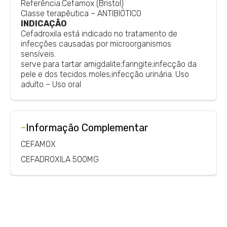
Referência:Cefamox (Bristol)
Classe terapêutica – ANTIBIÓTICO
INDICAÇÃO
Cefadroxila está indicado no tratamento de
infecções causadas por microorganismos
sensíveis.
serve para tartar amigdalite;faringite;infecção da
pele e dos tecidos moles;infecção urinária. Uso
adulto – Uso oral
-
Informação Complementar
CEFAMOX
CEFADROXILA 500MG