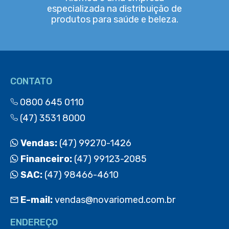
especializada na distribuição de
produtos para saúde e beleza.
CONTATO
0800 645 0110
(47) 3531 8000
Vendas:
(47) 99270-1426
Financeiro:
(47) 99123-2085
SAC:
(47) 98466-4610
E-mail:
vendas@novariomed.com.br
ENDEREÇO