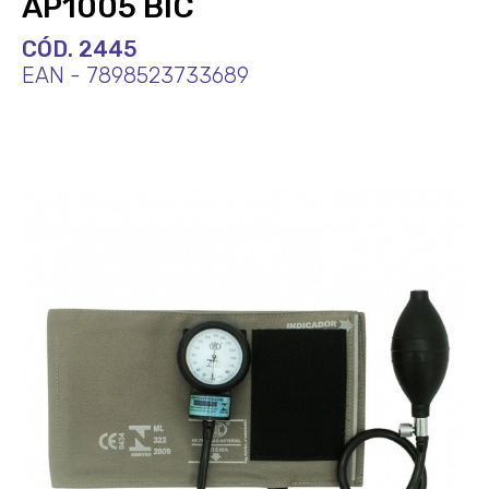
AP1005 BIC
CÓD. 2445
EAN - 7898523733689