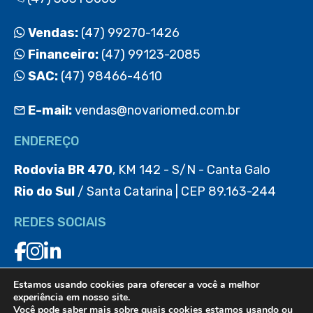
Vendas:
(47) 99270-1426
Financeiro:
(47) 99123-2085
SAC:
(47) 98466-4610
E-mail:
vendas@novariomed.com.br
ENDEREÇO
Rodovia BR 470
, KM 142 - S/N - Canta Galo
Rio do Sul
/ Santa Catarina | CEP 89.163-244
REDES SOCIAIS
Estamos usando cookies para oferecer a você a melhor
BAIXE O APP
experiência em nosso site.
Você pode saber mais sobre quais cookies estamos usando ou