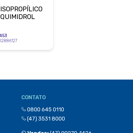
ISOPROPÍLICO
 QUIMIDROL
453
02886127
CONTATO
0800 645 0110
(47) 3531 8000