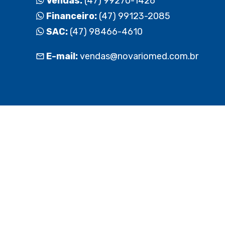
Vendas:
(47) 99270-1426
Financeiro:
(47) 99123-2085
SAC:
(47) 98466-4610
E-mail:
vendas@novariomed.com.br