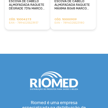
ESCOVA DE CABELO
ESCOVA DE CABELO
ALMOFADADA RAQUETE
ALMOFADADA RAQUETE
DÊGRADE 7316 MARCO
MÁXIMA 8068 MARCO
BONI
BONI
CÓD. 10004273
CÓD. 10000909
EAN - 7896025523937
EAN - 7896025523180
Riomed é uma empresa
especializada na distribuição de