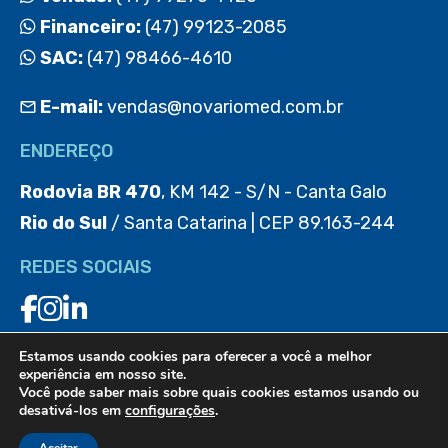
Financeiro:
(47) 99123-2085
SAC:
(47) 98466-4610
E-mail:
vendas@novariomed.com.br
ENDEREÇO
Rodovia BR 470
, KM 142 - S/N - Canta Galo
Rio do Sul
/ Santa Catarina | CEP 89.163-244
REDES SOCIAIS
Estamos usando cookies para oferecer a você a melhor
BAIXE O APP
experiência em nosso site.
Você pode saber mais sobre quais cookies estamos usando ou
desativá-los em
configurações
.