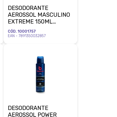
DESODORANTE
AEROSSOL MASCULINO
EXTREME 150ML
BOZZANO COTY
CÓD. 10001757
EAN - 7891350032857
DESODORANTE
AEROSSOL POWER