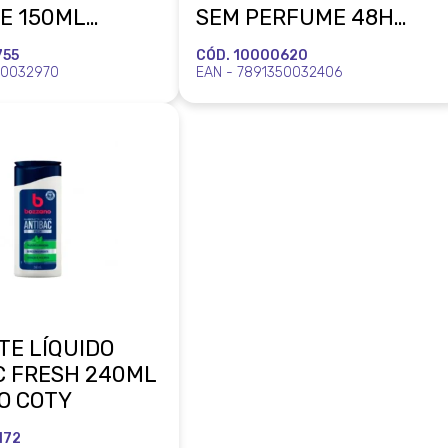
LE 150ML
SEM PERFUME 48H
O COTY
150ML BOZZANO COTY
755
CÓD. 10000620
50032970
EAN - 7891350032406
TE LÍQUIDO
C FRESH 240ML
O COTY
172