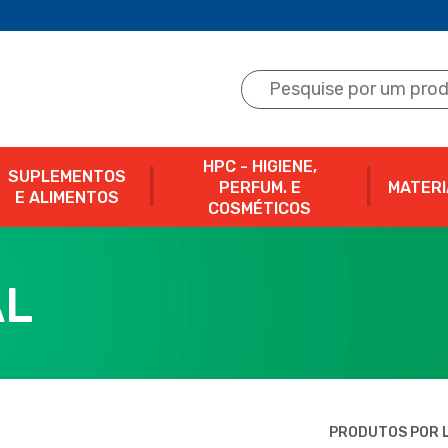
HPC - HIGIENE,
SUPLEMENTOS
PERFUM. E
MATERI
E ALIMENTOS
COSMÉTICOS
AL
PRODUTOS POR L