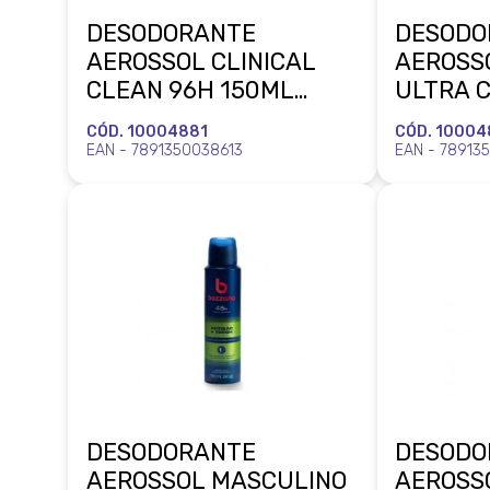
DESODORANTE
DESODO
AEROSSOL CLINICAL
AEROSSO
CLEAN 96H 150ML
ULTRA 
BOZZANO COTY
BOZZAN
CÓD. 10004881
CÓD. 1000
EAN - 7891350038613
EAN - 78913
DESODORANTE
DESODO
AEROSSOL MASCULINO
AEROSS