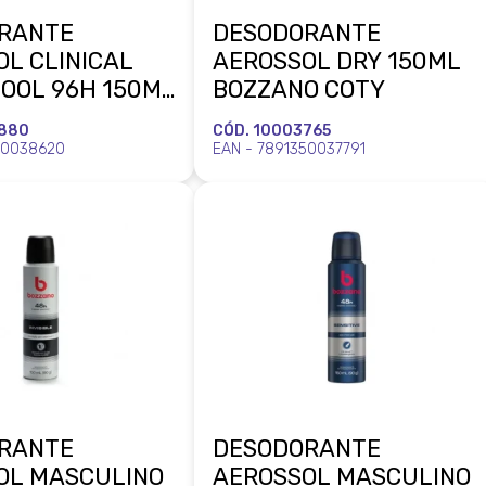
RANTE
DESODORANTE
L CLINICAL
AEROSSOL DRY 150ML
COOL 96H 150ML
BOZZANO COTY
O COTY
4880
CÓD. 10003765
50038620
EAN - 7891350037791
RANTE
DESODORANTE
OL MASCULINO
AEROSSOL MASCULINO