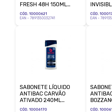
FRESH 48H 150ML
INVISIB
BOZZANO COTY
BOZZAN
CÓD. 10000621
CÓD. 10001
EAN - 7891350032741
EAN - 78913
SABONETE LÍQUIDO
SABONE
ANTIBAC CARVÃO
ANTIBA
ATIVADO 240ML
BOZZAN
BOZZANO COTY
CÓD. 10006170
CÓD. 10006