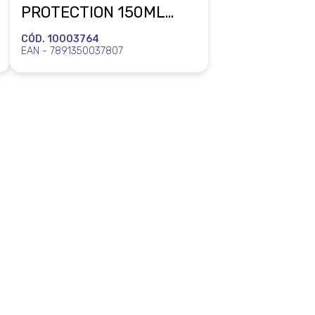
PROTECTION 150ML
BOZZANO COTY
CÓD. 10003764
EAN - 7891350037807