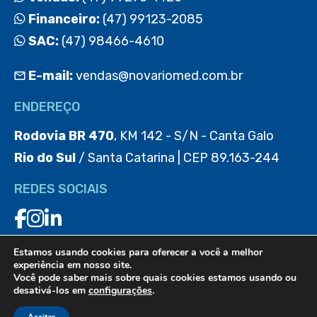
Financeiro:
(47) 99123-2085
SAC:
(47) 98466-4610
E-mail:
vendas@novariomed.com.br
ENDEREÇO
Rodovia BR 470
, KM 142 - S/N - Canta Galo
Rio do Sul
/ Santa Catarina | CEP 89.163-244
REDES SOCIAIS
Estamos usando cookies para oferecer a você a melhor
BAIXE O APP
experiência em nosso site.
Você pode saber mais sobre quais cookies estamos usando ou
desativá-los em
configurações
.