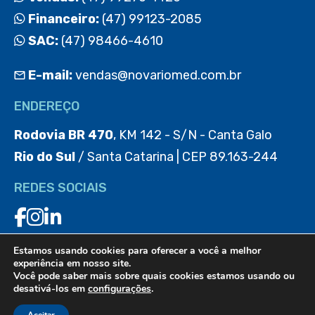
Financeiro:
(47) 99123-2085
SAC:
(47) 98466-4610
E-mail:
vendas@novariomed.com.br
ENDEREÇO
Rodovia BR 470
, KM 142 - S/N - Canta Galo
Rio do Sul
/ Santa Catarina | CEP 89.163-244
REDES SOCIAIS
Estamos usando cookies para oferecer a você a melhor
BAIXE O APP
experiência em nosso site.
Você pode saber mais sobre quais cookies estamos usando ou
desativá-los em
configurações
.