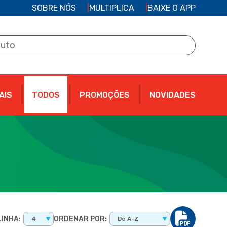
SOBRE NÓS
MULTIPLICA
BAIXE O APP
AIS
TODOS
PROMOÇÕES
NOVIDADES
INHA:
ORDENAR POR:
4
De A-Z