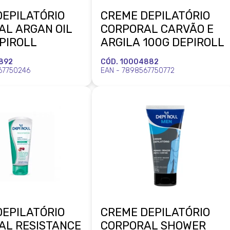
DEPILATÓRIO
CREME DEPILATÓRIO
AL ARGAN OIL
CORPORAL CARVÃO E
PIROLL
ARGILA 100G DEPIROLL
892
CÓD. 10004882
67750246
EAN - 7898567750772
DEPILATÓRIO
CREME DEPILATÓRIO
AL RESISTANCE
CORPORAL SHOWER