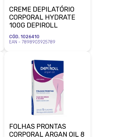
CREME DEPILATÓRIO
CORPORAL HYDRATE
100G DEPIROLL
CÓD. 1026410
EAN - 7898903925789
FOLHAS PRONTAS
CORPORAL ARGAN OIL 8