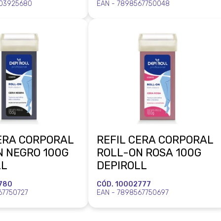
903925680
EAN - 7898567750048
CERA CORPORAL
REFIL CERA CORPORAL
N NEGRO 100G
ROLL-ON ROSA 100G
LL
DEPIROLL
780
CÓD. 10002777
67750727
EAN - 7898567750697