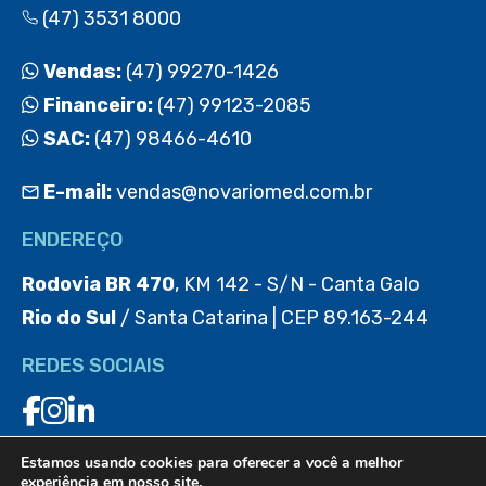
(47) 3531 8000
Vendas:
(47) 99270-1426
Financeiro:
(47) 99123-2085
SAC:
(47) 98466-4610
E-mail:
vendas@novariomed.com.br
ENDEREÇO
Rodovia BR 470
, KM 142 - S/N - Canta Galo
Rio do Sul
/ Santa Catarina | CEP 89.163-244
REDES SOCIAIS
Estamos usando cookies para oferecer a você a melhor
BAIXE O APP
experiência em nosso site.