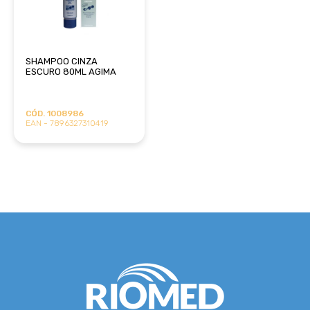
SHAMPOO CINZA
ESCURO 80ML AGIMA
CÓD. 1008986
EAN - 7896327310419