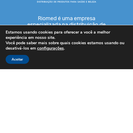
Riomed é uma empresa
especializada na distribuição de
produtos para saúde e beleza.
Estamos usando cookies para oferecer a você a melhor
experiência em nosso site.
Você pode saber mais sobre quais cookies estamos usando ou
desativá-los em
configurações
.
Aceitar
CONTATO
0800 645 0110
(47) 3531 8000
Vendas:
(47) 99270-1426
Financeiro:
(47) 99123-2085
SAC:
(47) 98466-4610